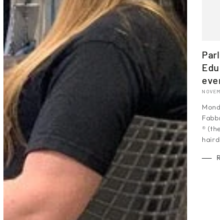
Parl
Edu
eve
NOVEM
Monda
Fabbr
® (th
haird