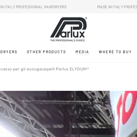
FESSIONAL HAIRDRYERS
MADE IN ITALY PROFESSIONAL HAI
RDRYERS
OTHER PRODUCTS
MEDIA
WHERE TO BUY
uccesso per gli asciugacapelli Parlux ELYSIUM®