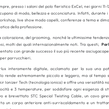
pre, presso i saloni del polo fieristico ExCel, nei giorni 11-
occupano di moda, bellezza e acconciatura. Infatti, durante i
orkshop, live show moda capelli, conferenze a tema e dimostr
atica della professione.
a colorazione, del grooming,
nonché le ultimissime tendenz
osi, molti dei quali internazionalmente noti. Tra questi,
Par
sentato con grande successo il suo più recente asciugacapel
 per parrucchieri.
arlux interamente digitale, acclamato per la sua una p
o rende estremamente piccolo e leggero, ma al tempo 
r Ionizer Tech (tecnologia ionica) e offre una versatilità not
ocità e 3 temperature, per soddisfare ogni esigenza di sty
sivo e brevettato STC Special Twisting Cable, un cavo gir
senta un corpo anteriore anti-surriscaldamento e un tratta