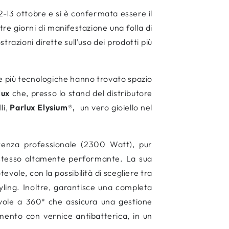
12-13 ottobre e si è confermata essere il
 tre giorni di manifestazione una folla di
azioni dirette sull’uso dei prodotti più
e più tecnologiche hanno trovato spazio
lux
che, presso lo stand del distributore
li,
Parlux Elysium
®
un vero gioiello nel
,
otenza professionale (2300 Watt), pur
stesso altamente performante. La sua
evole, con la possibilità di scegliere tra
ling. Inoltre, garantisce una completa
evole a 360° che assicura una gestione
mento con vernice antibatterica, in un