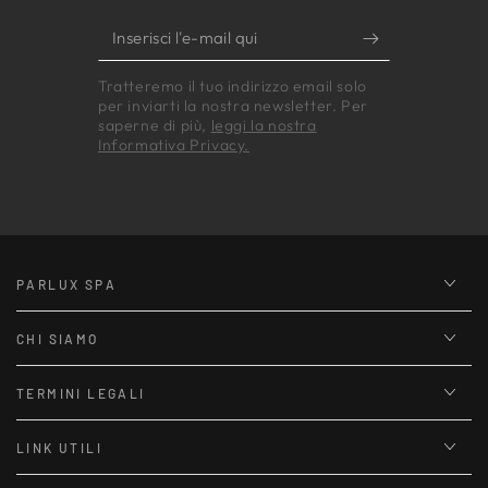
Inserisci
l'e-
Tratteremo il tuo indirizzo email solo
mail
per inviarti la nostra newsletter. Per
qui
saperne di più,
leggi la nostra
Informativa Privacy.
PARLUX SPA
CHI SIAMO
TERMINI LEGALI
LINK UTILI