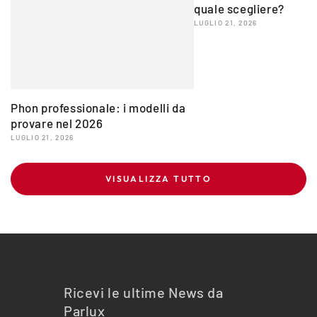
quale scegliere?
LUGLIO 21, 2026
Phon professionale: i modelli da
provare nel 2026
LUGLIO 21, 2026
VISUALIZZA TUTTO
Ricevi le ultime News da
Parlux